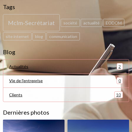
Tags
Mclm-Secrétariat
société
actualité
EODOM
site internet
blog
communication
Blog
2
Actualités
0
Vie de l'entreprise
10
Clients
Dernières photos