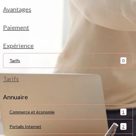
Avantages
Paiement
Expérience
0
Tarifs
Tarifs
Annuaire
1
Commerce et économie
2
Portails Internet