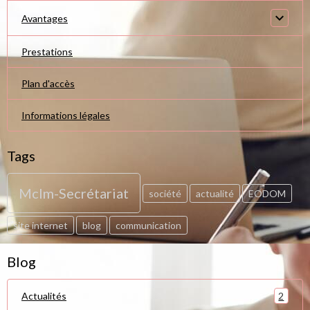
Avantages
Prestations
Plan d'accès
Informations légales
Tags
Mclm-Secrétariat
société
actualité
EODOM
site internet
blog
communication
Blog
2
Actualités