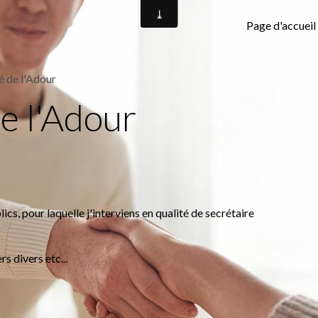
Page d'accueil
é de l'Adour
e l'Adour
lics, pour laquelle j'interviens en qualité de secrétaire
rs divers etc...