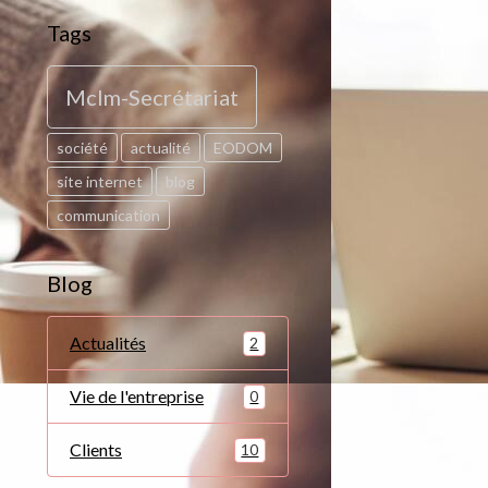
Tags
Mclm-Secrétariat
société
actualité
EODOM
site internet
blog
communication
Blog
Actualités
2
Vie de l'entreprise
0
Clients
10