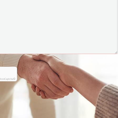
IconCaptcha ©