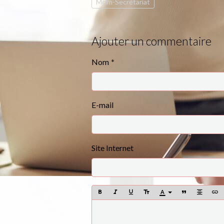
Mclm-Secrétariat
Ajouter un commentaire
Nom
E-mail
Site Internet