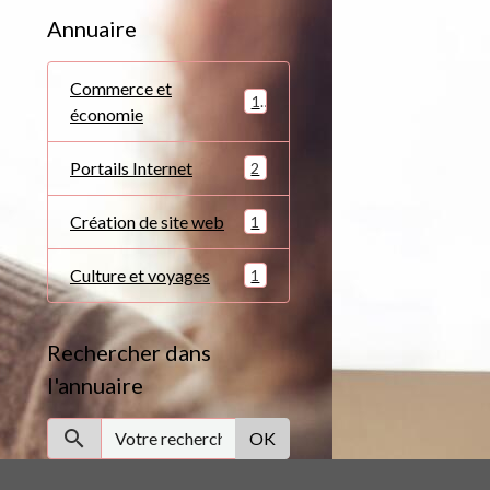
Annuaire
Commerce et
1
économie
Portails Internet
2
Création de site web
1
Culture et voyages
1
Rechercher dans
l'annuaire
OK