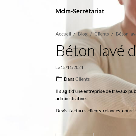
Mclm-Secrétariat
Accueil
Blog
Clients
Béton lav
Béton lavé d
Le 15/11/2024
Dans
Clients
Il s'agit d'une entreprise de travaux pub
administrative.
Devis, factures clients, relances, courrie