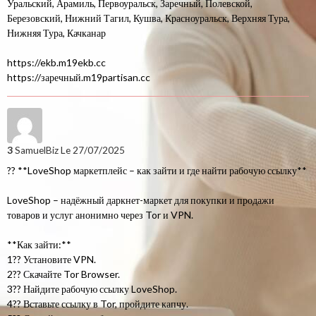
Уральский, Арамиль, Первоуральск, Заречный, Полевской,
Березовский, Нижний Тагил, Кушва, Красноуральск, Верхняя Тура,
Нижняя Тура, Качканар
https://ekb.m19ekb.cc
https://заречный.m19partisan.cc
3
SamuelBiz
Le 27/07/2025
?? **LoveShop маркетплейс – как зайти и где найти рабочую ссылку**
LoveShop – надёжный даркнет-маркет для покупки и продажи
товаров и услуг анонимно через Tor и VPN.
**Как зайти:**
1?? Установите VPN.
2?? Скачайте Tor Browser.
3?? Найдите рабочую ссылку LoveShop.
4?? Вставьте ссылку в Tor, пройдите капчу.