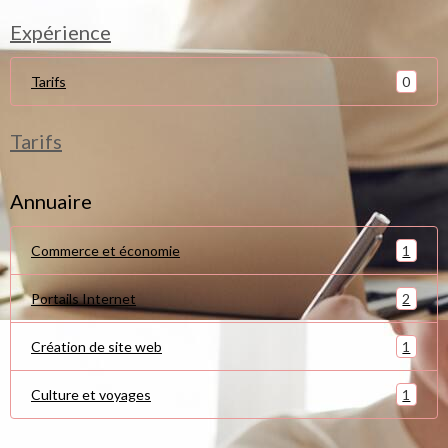
Expérience
0
Tarifs
Tarifs
Annuaire
1
Commerce et économie
2
Portails Internet
1
Création de site web
1
Culture et voyages