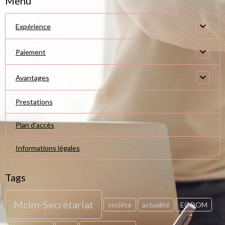
Menu
Expérience
Paiement
Avantages
Prestations
Plan d'accès
Informations légales
Tags
Mclm-Secrétariat
société
actualité
EODOM