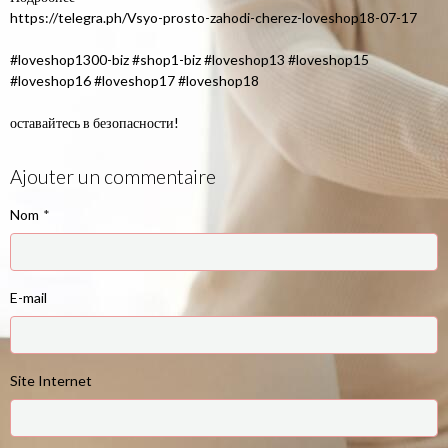
https://telegra.ph/Vsyo-prosto-zahodi-cherez-loveshop18-07-17
#loveshop1300-biz #shop1-biz #loveshop13 #loveshop15
#loveshop16 #loveshop17 #loveshop18
оставайтесь в безопасности!
Ajouter un commentaire
Nom
E-mail
Site Internet