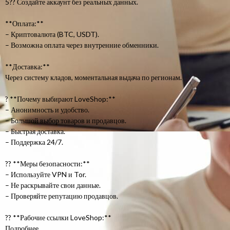
5?? Создайте аккаунт без реальных данных.
**Оплата:**
– Криптовалюта (BTC, USDT).
– Возможна оплата через внутренние обменники.
**Доставка:**
Через систему кладов, моментальная выдача по регионам.
? **Почему выбирают LoveShop:**
– Анонимность и удобство.
– Большой выбор товаров и продавцов.
– Быстрая доставка.
– Поддержка 24/7.
?? **Меры безопасности:**
– Используйте VPN и Tor.
– Не раскрывайте свои данные.
– Проверяйте репутацию продавцов.
?? **Рабочие ссылки LoveShop:**
Подробнее